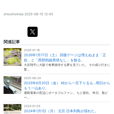
shioshiohida
2025-08-15 12:43
関連記事
2026-01-18
2026年1月17日（土） 回復ゲージは増えぬまま「正
欲」と「西部戦線異状なし」を観る。
大谷翔平に大阪で食事接待する夢を見ていた。 その成り行きに
驚…
2025-06-24
2025年6月20日（金） 峠から一旦下りるも…明日から
もう一山あり。
通勤電車の窓辺にポータブルファン。 ちと寝坊。 昨日、瓶ビ
ー…
2024-01-03
2024年1月1日（月） 元旦 日本列島が揺れた。