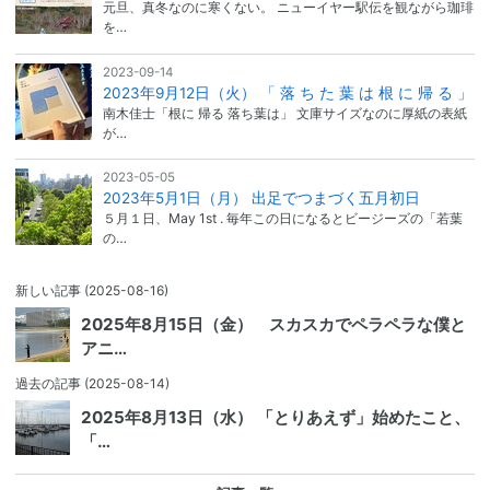
元旦、真冬なのに寒くない。 ニューイヤー駅伝を観ながら珈琲
を…
2023-09-14
2023年9月12日（火） 「 落 ち た 葉 は 根 に 帰 る 」
南木佳士「根に 帰る 落ち葉は」 文庫サイズなのに厚紙の表紙
が…
2023-05-05
2023年5月1日（月） 出足でつまづく五月初日
５月１日、May 1st . 毎年この日になるとビージーズの「若葉
の…
新しい記事
(2025-08-16)
2025年8月15日（金） スカスカでペラペラな僕と
アニ…
過去の記事
(2025-08-14)
2025年8月13日（水） 「とりあえず」始めたこと、
「…