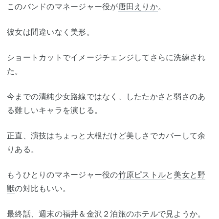
このバンドのマネージャー役が
唐田えりか
。
彼女は間違いなく美形。
ショートカットでイメージチェンジしてさらに洗練され
た。
今までの清純少女路線ではなく、したたかさと弱さのあ
る難しいキャラを演じる。
正直、演技はちょっと大根だけど美しさでカバーして余
りある。
もうひとりのマネージャー役の
竹原ピストル
と
美女と野
獣
の対比もいい。
最終話、週末の福井＆金沢２泊旅のホテルで見ようか。